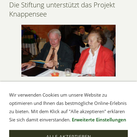
Die Stiftung unterstützt das Projekt
Knappensee
Anlässlich des 80. Geburtstages von Erhardt Thörner,
Wir verwenden Cookies um unsere Website zu
dem 'Vater' des Projekts Knappensee in der Wetterau,
optimieren und Ihnen das bestmögliche Online-Erlebnis
zollte die Stiftung ihm ihre Anerkennung für die
zu bieten. Mit dem Klick auf "Alle akzeptieren" erklären
geleistete Arbeit durch eine Spende. Wie nicht anders zu
Sie sich damit einverstanden.
Erweiterte Einstellungen
erwarten, wird Erhardt Thörner diese Spende für die
Weiterentwicklung des Projekts verwenden.
ALLE AKZEPTIEREN